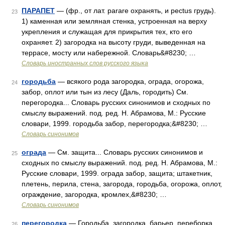
ПАРАПЕТ
— (фр., от лат. parare охранять, и pectus грудь).
23
1) каменная или земляная стенка, устроенная на верху
укрепления и служащая для прикрытия тех, кто его
охраняет. 2) загородка на высоту груди, выведенная на
террасе, мосту или набережной. Словарь&#8230; …
Словарь иностранных слов русского языка
городьба
— всякого рода загородка, ограда, огорожа,
24
забор, оплот или тын из лесу (Даль, городить) См.
перегородка... Словарь русских синонимов и сходных по
смыслу выражений. под. ред. Н. Абрамова, М.: Русские
словари, 1999. городьба забор, перегородка;&#8230; …
Словарь синонимов
ограда
— См. защита... Словарь русских синонимов и
25
сходных по смыслу выражений. под. ред. Н. Абрамова, М.:
Русские словари, 1999. ограда забор, защита; штакетник,
плетень, перила, стена, загорода, городьба, огорожа, оплот,
ограждение, загородка, кромлех,&#8230; …
Словарь синонимов
перегородка
— Городьба, загородка, барьер, переборка,
26