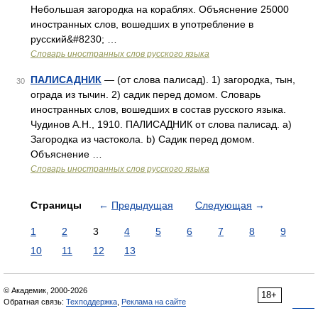
Небольшая загородка на кораблях. Объяснение 25000
иностранных слов, вошедших в употребление в
русский&#8230; …
Словарь иностранных слов русского языка
ПАЛИСАДНИК
— (от слова палисад). 1) загородка, тын,
30
ограда из тычин. 2) садик перед домом. Словарь
иностранных слов, вошедших в состав русского языка.
Чудинов А.Н., 1910. ПАЛИСАДНИК от слова палисад. а)
Загородка из частокола. b) Садик перед домом.
Объяснение …
Словарь иностранных слов русского языка
Страницы
←
Предыдущая
Следующая
→
1
2
3
4
5
6
7
8
9
10
11
12
13
© Академик, 2000-2026
18+
Обратная связь:
Техподдержка
,
Реклама на сайте