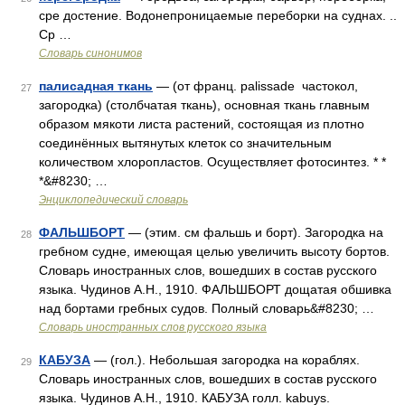
сре достение. Водонепроницаемые переборки на суднах. ..
Ср …
Словарь синонимов
палисадная ткань
— (от франц. palissade частокол,
27
загородка) (столбчатая ткань), основная ткань главным
образом мякоти листа растений, состоящая из плотно
соединённых вытянутых клеток со значительным
количеством хлоропластов. Осуществляет фотосинтез. * *
*&#8230; …
Энциклопедический словарь
ФАЛЬШБОРТ
— (этим. см фальшь и борт). Загородка на
28
гребном судне, имеющая целью увеличить высоту бортов.
Словарь иностранных слов, вошедших в состав русского
языка. Чудинов А.Н., 1910. ФАЛЬШБОРТ дощатая обшивка
над бортами гребных судов. Полный словарь&#8230; …
Словарь иностранных слов русского языка
КАБУЗА
— (гол.). Небольшая загородка на кораблях.
29
Словарь иностранных слов, вошедших в состав русского
языка. Чудинов А.Н., 1910. КАБУЗА голл. kabuys.