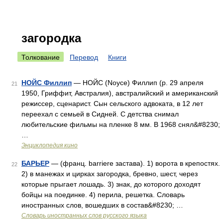
загородка
Толкование
Перевод
Книги
НОЙС Филлип
— НОЙС (Noyce) Филлип (р. 29 апреля
21
1950, Гриффит, Австралия), австралийский и американский
режиссер, сценарист. Сын сельского адвоката, в 12 лет
переехал с семьей в Сидней. С детства снимал
любительские фильмы на пленке 8 мм. В 1968 снял&#8230;
…
Энциклопедия кино
БАРЬЕР
— (франц. barriere застава). 1) ворота в крепостях.
22
2) в манежах и цирках загородка, бревно, шест, через
которые прыгает лошадь. 3) знак, до которого доходят
бойцы на поединке. 4) перила, решетка. Словарь
иностранных слов, вошедших в состав&#8230; …
Словарь иностранных слов русского языка